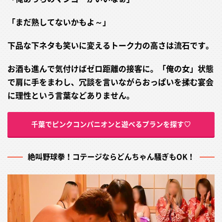
「まだ熟してないかもよ～」
下品な下ネタも笑いに変えるトーク力の高さは流石です。
お酒も進んで気付けばゼロ距離の接客に。「俺の女」状態
で肩に手をまわし、冗談を言いながらおっぱいを揉む宴会
に理性という言葉などありません。
千葉でピンクコンパニオンと遊べるプランを探す♡
絶叫野球拳！コテージならどんちゃん騒ぎもOK！