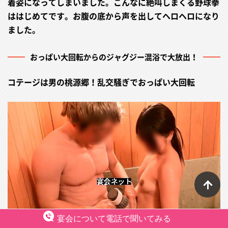
着姿になってしまいました。こんなに絶叫しまくる野球拳
ははじめてです。お腹の底から声を出してヘロヘロになり
ました。
おっぱい大回転からのジャグジー混浴で大放出！
コテージは男の桃源郷！乱交騒ぎでおっぱい大回転
ペ
宴会について電話で聞いてみる