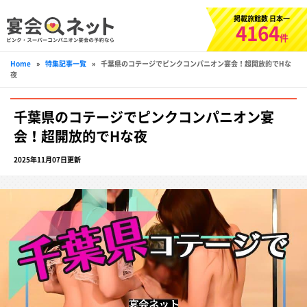
掲載旅館数 日本一
4164
件
Home
»
特集記事一覧
»
千葉県のコテージでピンクコンパニオン宴会！超開放的でHな
夜
千葉県のコテージでピンクコンパニオン宴
会！超開放的でHな夜
2025年11月07日更新