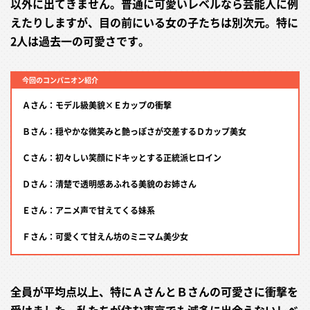
以外に出てきません。普通に可愛いレベルなら芸能人に例
えたりしますが、目の前にいる女の子たちは別次元。特に
2人は過去一の可愛さです。
今回のコンパニオン紹介
Ａさん：モデル級美貌×Ｅカップの衝撃
Ｂさん：穏やかな微笑みと艶っぽさが交差するＤカップ美女
Ｃさん：初々しい笑顔にドキッとする正統派ヒロイン
Ｄさん：清楚で透明感あふれる美貌のお姉さん
Ｅさん：アニメ声で甘えてくる妹系
Ｆさん：可愛くて甘えん坊のミニマム美少女
全員が平均点以上、特にＡさんとＢさんの可愛さに衝撃を
受けました。私たちが住む東京でも滅多に出会えないレベ