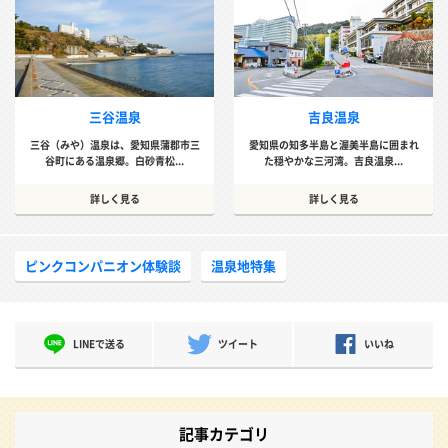
三谷温泉
吉良温泉
三谷（みや）温泉は、愛知県蒲郡市三
愛知県の知多半島と渥美半島に囲まれ
谷町にある温泉郷。白砂青松...
た穏やかな三河湾。吉良温泉...
詳しく見る
詳しく見る
ピンクコンパニオン体験談
温泉地特集
LINEで送る
ツイート
いいね
記事カテゴリ