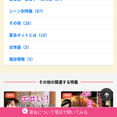
シーン別特集（87）
その他（28）
宴会ネットとは（10）
女体盛（3）
風俗情報（5）
その他の関連する特集
ペ
NEW
NEW
宴会について電話で聞いてみる