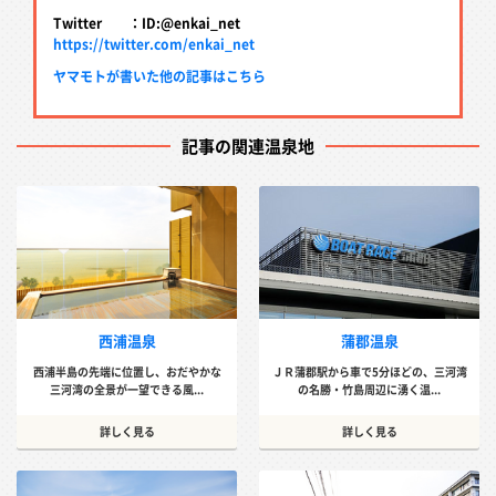
Twitter ：ID:@enkai_net
https://twitter.com/enkai_net
ヤマモトが書いた他の記事はこちら
記事の関連温泉地
西浦温泉
蒲郡温泉
西浦半島の先端に位置し、おだやかな
ＪＲ蒲郡駅から車で5分ほどの、三河湾
三河湾の全景が一望できる風...
の名勝・竹島周辺に湧く温...
詳しく見る
詳しく見る