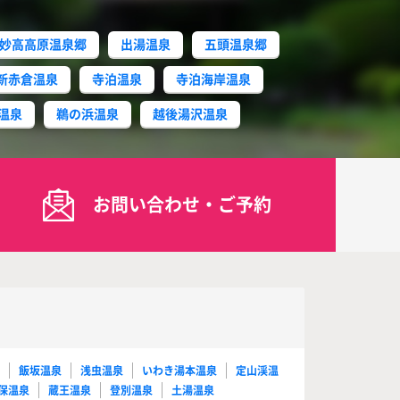
妙高高原温泉郷
出湯温泉
五頭温泉郷
新赤倉温泉
寺泊温泉
寺泊海岸温泉
温泉
鵜の浜温泉
越後湯沢温泉
お問い合わせ・ご予約
泉
飯坂温泉
浅虫温泉
いわき湯本温泉
定山渓温
保温泉
蔵王温泉
登別温泉
土湯温泉