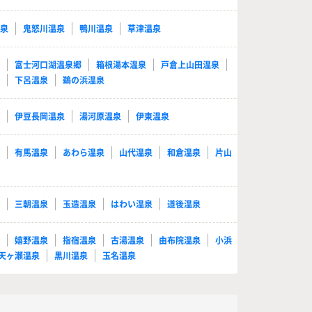
温泉
鬼怒川温泉
鴨川温泉
草津温泉
泉
富士河口湖温泉郷
箱根湯本温泉
戸倉上山田温泉
泉
下呂温泉
鵜の浜温泉
泉
伊豆長岡温泉
湯河原温泉
伊東温泉
泉
有馬温泉
あわら温泉
山代温泉
和倉温泉
片山
泉
三朝温泉
玉造温泉
はわい温泉
道後温泉
泉
嬉野温泉
指宿温泉
古湯温泉
由布院温泉
小浜
天ヶ瀬温泉
黒川温泉
玉名温泉