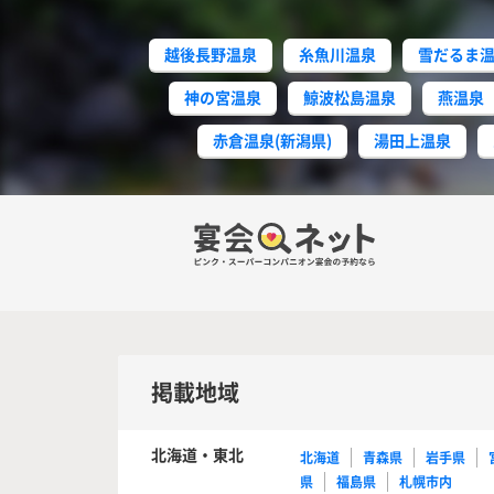
越後長野温泉
糸魚川温泉
雪だるま
神の宮温泉
鯨波松島温泉
燕温泉
赤倉温泉(新潟県)
湯田上温泉
掲載地域
北海道・東北
北海道
青森県
岩手県
県
福島県
札幌市内