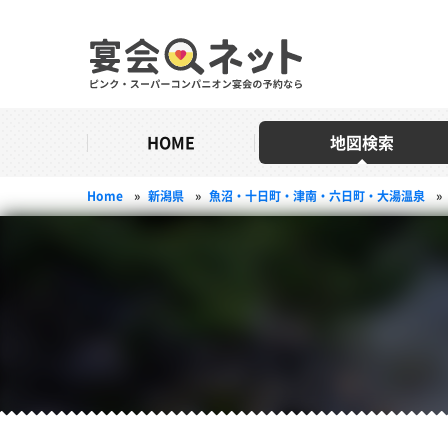
HOME
地図検索
Home
»
新潟県
»
魚沼・十日町・津南・六日町・大湯温泉
»