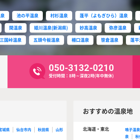
温泉
池の平温泉
村杉温泉
蓬平（よもぎひら）温泉
関温泉
姫川温泉(新潟県)
妙高温泉
弥彦温泉
三国峠温泉
五頭今板温泉
柵口温泉
笹倉温泉
蓬平
050-3132-0210
受付時間：8時～深夜2時(年中無休)
おすすめの温泉地
北海道・東北
宮城県
仙台市内
秋田県
山形
鳴子温
泉
秋