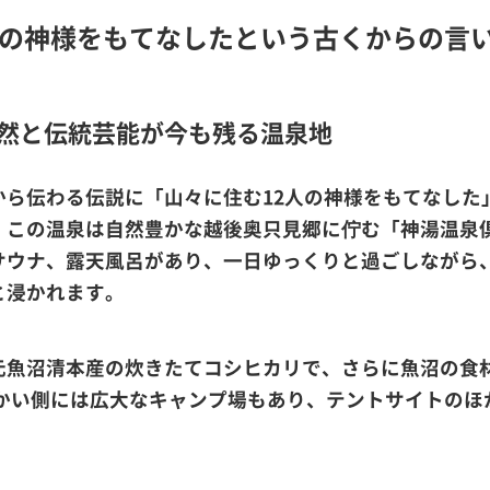
人の神様をもてなしたという古くからの言
然と伝統芸能が今も残る温泉地
から伝わる伝説に「山々に住む12人の神様をもてなした
。この温泉は自然豊かな越後奥只見郷に佇む「神湯温泉
サウナ、露天風呂があり、一日ゆっくりと過ごしながら
と浸かれます。
元魚沼清本産の炊きたてコシヒカリで、さらに魚沼の食
向かい側には広大なキャンプ場もあり、テントサイトのほ