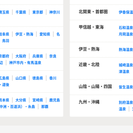
北関東・首都圏
埼玉県
千葉県
東京都
神奈川
伊香保
甲信越・東海
石和温
岐阜県
伊豆・熱海
愛知県
名
月岡温
鳥羽
伊豆・熱海
熱海温
京都府
大阪府
兵庫県
奈良
辺
神戸市内・有馬温泉
近畿・北陸
城崎温
津温泉
広島県
山口県
徳島県
香川
・道後
山陰・山陽・四国
皆生温
熊本県
大分県
宮崎県
鹿児島
九州・沖縄
別府温
中洲・百道浜）・糸島
那覇
温泉