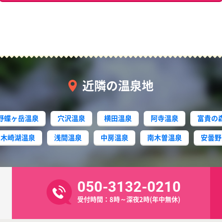
近隣の温泉地
野蝶ヶ岳温泉
穴沢温泉
横田温泉
阿寺温泉
富貴の
木崎湖温泉
浅間温泉
中房温泉
南木曽温泉
安曇野
050-3132-0210
受付時間：8時～深夜2時(年中無休)