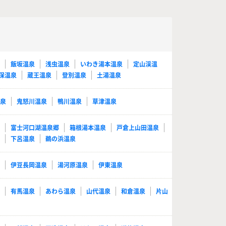
泉
飯坂温泉
浅虫温泉
いわき湯本温泉
定山渓温
保温泉
蔵王温泉
登別温泉
土湯温泉
温泉
鬼怒川温泉
鴨川温泉
草津温泉
泉
富士河口湖温泉郷
箱根湯本温泉
戸倉上山田温泉
泉
下呂温泉
鵜の浜温泉
泉
伊豆長岡温泉
湯河原温泉
伊東温泉
泉
有馬温泉
あわら温泉
山代温泉
和倉温泉
片山