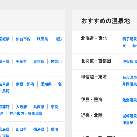
おすすめの温泉地
北海道・東北
宮城県
仙台市内
秋田県
山形
鳴子温
泉
秋
北関東・首都圏
埼玉県
千葉県
東京都
神奈川
伊香保
甲信越・東海
石和温
岐阜県
伊豆・熱海
愛知県
名
月岡温
鳥羽
伊豆・熱海
熱海温
京都府
大阪府
兵庫県
奈良
辺
神戸市内・有馬温泉
近畿・北陸
城崎温
津温泉
広島県
山口県
徳島県
香川
・道後