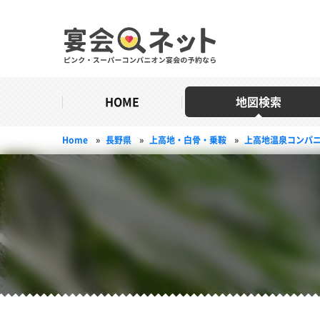
HOME
地図検索
Home
»
長野県
»
上高地・白骨・乗鞍
»
上高地温泉コンパ