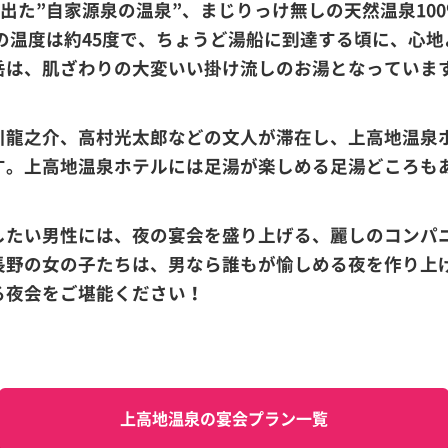
き出た”自家源泉の温泉”、まじりっけ無しの天然温泉10
の温度は約45度で、ちょうど湯船に到達する頃に、心
岳は、肌ざわりの大変いい掛け流しのお湯となっていま
川龍之介、高村光太郎などの文人が滞在し、上高地温泉
す。上高地温泉ホテルには足湯が楽しめる足湯どころも
したい男性には、夜の宴会を盛り上げる、麗しのコンパ
長野の女の子たちは、男なら誰もが愉しめる夜を作り上
る夜会をご堪能ください！
上高地温泉の宴会プラン一覧