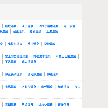
泉
飯坂温泉
浅虫温泉
いわき湯本温泉
定山渓温
保温泉
蔵王温泉
登別温泉
土湯温泉
温泉
鬼怒川温泉
鴨川温泉
草津温泉
泉
富士河口湖温泉郷
箱根湯本温泉
戸倉上山田温泉
泉
下呂温泉
鵜の浜温泉
泉
伊豆長岡温泉
湯河原温泉
伊東温泉
泉
有馬温泉
あわら温泉
山代温泉
和倉温泉
片山
泉
三朝温泉
玉造温泉
はわい温泉
道後温泉