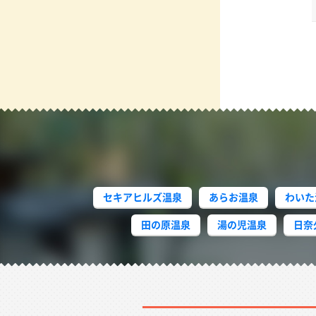
セキアヒルズ温泉
あらお温泉
わいた
田の原温泉
湯の児温泉
日奈