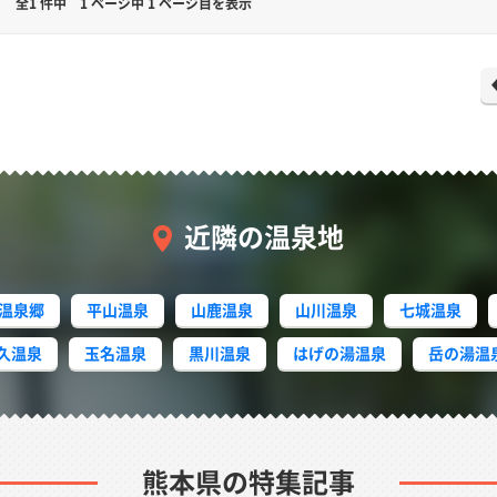
全1 件中
1 ページ中 1 ページ目を表示
近隣の温泉地
温泉郷
平山温泉
山鹿温泉
山川温泉
七城温泉
久温泉
玉名温泉
黒川温泉
はげの湯温泉
岳の湯温泉
熊本県の特集記事