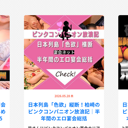
2026.05.28 木
宴会
日本列島「色欲」縦断！柏崎の
日
しめ
ピンクコンパニオン放浪記｜半
ピ
5
年間のエロ宴会総括​