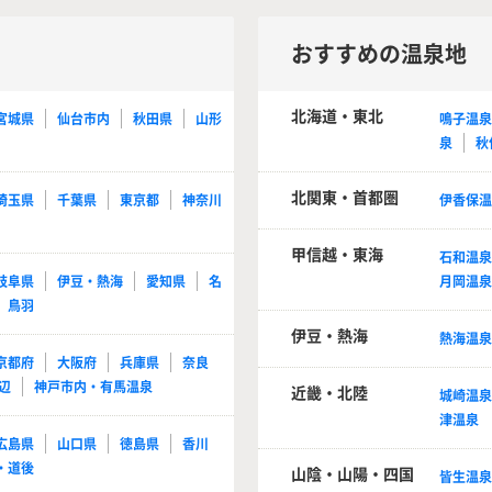
おすすめの温泉地
北海道・東北
宮城県
仙台市内
秋田県
山形
鳴子温
泉
秋
北関東・首都圏
埼玉県
千葉県
東京都
神奈川
伊香保
甲信越・東海
石和温
岐阜県
伊豆・熱海
愛知県
名
月岡温
鳥羽
伊豆・熱海
熱海温
京都府
大阪府
兵庫県
奈良
辺
神戸市内・有馬温泉
近畿・北陸
城崎温
津温泉
広島県
山口県
徳島県
香川
・道後
山陰・山陽・四国
皆生温