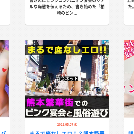
皆さんにピンクコンパニオン宴会のリア
上
ルな痴態を伝えるため、書き始めた「柏
た
崎のピン...
2025.05.07 水
ンパ
まるで底なしエロ！？熊本繁華
熊