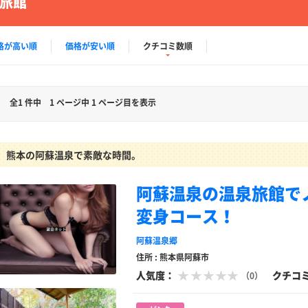
旅館
格が高い順
価格が安い順
クチコミ数順
全1 件中
1 ページ中 1 ページ目を表示
熊本の阿蘇温泉で素敵な時間。
阿蘇温泉の温泉旅館で
変身コース！
阿蘇温泉郷
住所 : 熊本県阿蘇市
人気度：
クチコ
（0）