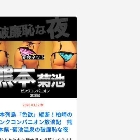
2026.03.12 木
本列島「色欲」縦断！柏崎の
ンクコンパニオン放浪記 熊
本県･菊池温泉の破廉恥な夜