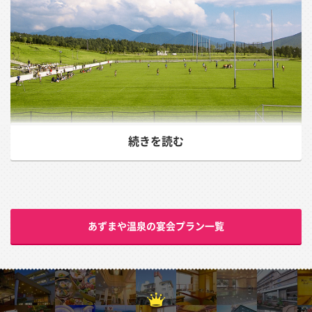
続きを読む
日本の百名山のひとつに数えられる標高約2,354mの四阿
山。その中腹1500mに湧くあずまや温泉。隣には花の百
名山と言われる標高約2,354mの根子岳が並んでそびえ、
南には浅間山、西に美ヶ原と北アルプス連峰をのぞむ大パ
あずまや温泉の宴会プラン一覧
ノラマを味わうことができます。時に眼下に雲海が広がる
こともあります。また、自然の動物が顔を見せることもし
ばしば。野生のカモシカを見ることができるかもしれませ
ん。それもそのはず、このあたりは様々な動植物のるつぼ
となっており、中には寝天然記念物や絶滅危惧種も見受け