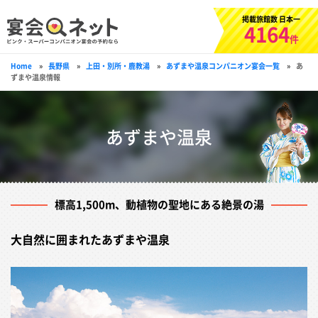
掲載旅館数 日本一
4164
件
Home
»
長野県
»
上田・別所・鹿教湯
»
あずまや温泉コンパニオン宴会一覧
»
あ
ずまや温泉情報
あずまや温泉
標高1,500m、動植物の聖地にある絶景の湯
大自然に囲まれたあずまや温泉