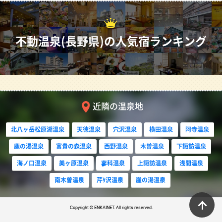
不動温泉(長野県)の人気宿ランキング
近隣の温泉地
北八ヶ岳松原湖温泉
天徳温泉
穴沢温泉
横田温泉
阿寺温泉
鹿の湯温泉
富貴の森温泉
西野温泉
木曽温泉
下諏訪温泉
海ノ口温泉
美ヶ原温泉
蓼科温泉
上諏訪温泉
浅間温泉
南木曽温泉
芹ｹ沢温泉
崖の湯温泉
ペ
Copyright © ENKAINET. All rights reserved.