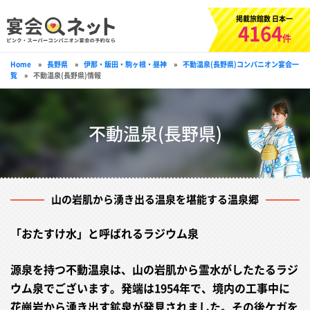
掲載旅館数 日本一
4164
件
Home
»
長野県
»
伊那・飯田・駒ヶ根・昼神
»
不動温泉(長野県)コンパニオン宴会一
覧
»
不動温泉(長野県)情報
不動温泉(長野県)
山の岩肌から湧き出る温泉を堪能する温泉郷
「おたすけ水」と呼ばれるラジウム泉
源泉を持つ不動温泉は、山の岩肌から霊水がしたたるラジ
ウム泉でございます。発端は1954年で、境内の工事中に
花崗岩から湧き出す鉱泉が発見されました。その後ケガを