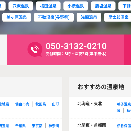
泉
穴沢温泉
横田温泉
小渋温泉
鹿塩温泉
下條
美ヶ原温泉
不動温泉(長野県)
浅間温泉
早太郎温泉
050-3132-0210
受付時間：8時～深夜2時(年中無休)
おすすめの温泉地
北海道・東北
宮城県
仙台市内
秋田県
山形
鳴子温
泉
秋
北関東・首都圏
埼玉県
千葉県
東京都
神奈川
伊香保