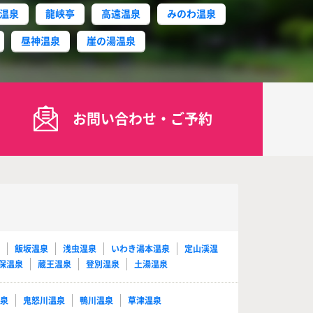
温泉
龍峡亭
高遠温泉
みのわ温泉
昼神温泉
崖の湯温泉
お問い合わせ・ご予約
泉
飯坂温泉
浅虫温泉
いわき湯本温泉
定山渓温
保温泉
蔵王温泉
登別温泉
土湯温泉
温泉
鬼怒川温泉
鴨川温泉
草津温泉