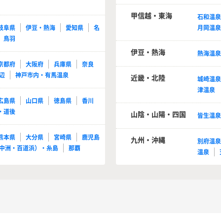
甲信越・東海
石和温
岐阜県
伊豆・熱海
愛知県
名
月岡温
鳥羽
伊豆・熱海
熱海温
京都府
大阪府
兵庫県
奈良
辺
神戸市内・有馬温泉
近畿・北陸
城崎温
津温泉
広島県
山口県
徳島県
香川
・道後
山陰・山陽・四国
皆生温
熊本県
大分県
宮崎県
鹿児島
九州・沖縄
別府温
中洲・百道浜）・糸島
那覇
温泉