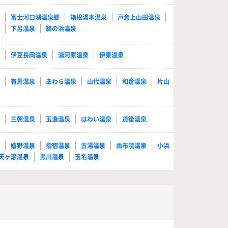
泉
富士河口湖温泉郷
箱根湯本温泉
戸倉上山田温泉
泉
下呂温泉
鵜の浜温泉
泉
伊豆長岡温泉
湯河原温泉
伊東温泉
泉
有馬温泉
あわら温泉
山代温泉
和倉温泉
片山
泉
三朝温泉
玉造温泉
はわい温泉
道後温泉
泉
嬉野温泉
指宿温泉
古湯温泉
由布院温泉
小浜
天ヶ瀬温泉
黒川温泉
玉名温泉