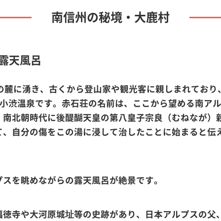
南信州の秘境・大鹿村
露天風呂
）の麓に湧き、古くから登山家や観光客に親しまれてお
る小渋温泉です。赤石荘の名前は、ここから望める南ア
、南北朝時代に後醍醐天皇の第八皇子宗良（むねなが）
て、自分の傷をこの湯に浸して治したことに始まると伝
プスを眺めながらの露天風呂が絶景です。
福徳寺や大河原城址等の史跡があり、日本アルプスの父、