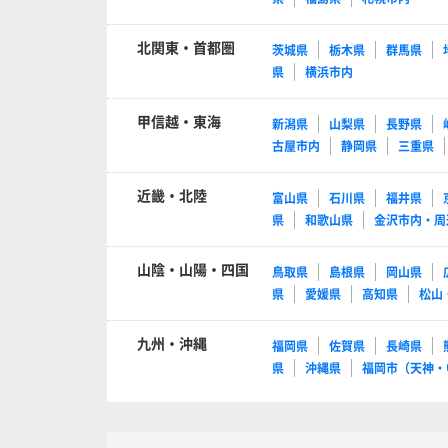
北関東・首都圏
茨城県
栃木県
群馬県
県
横浜市内
甲信越・東海
新潟県
山梨県
長野県
古屋市内
静岡県
三重県
近畿・北陸
富山県
石川県
福井県
県
和歌山県
金沢市内・周
山陰・山陽・四国
鳥取県
島根県
岡山県
県
愛媛県
高知県
松山
九州・沖縄
福岡県
佐賀県
長崎県
県
沖縄県
福岡市（天神・