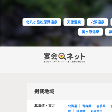
北八ヶ岳松原湖温泉
天徳温泉
穴沢温泉
美ヶ原温泉
掲載地域
北海道・東北
北海道
青森県
岩手県
県
福島県
札幌市内