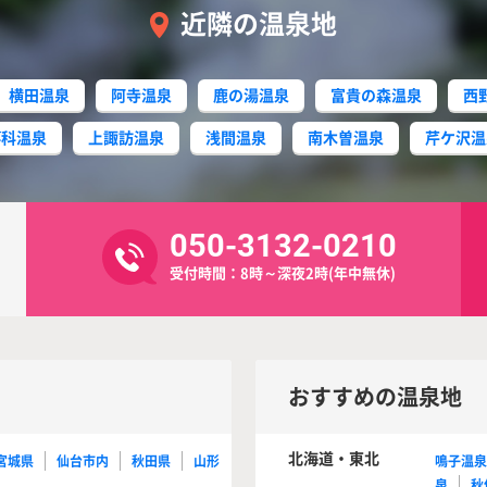
近隣の温泉地
横田温泉
阿寺温泉
鹿の湯温泉
富貴の森温泉
西
蓼科温泉
上諏訪温泉
浅間温泉
南木曽温泉
芹ケ沢温
050-3132-0210
受付時間：8時～深夜2時(年中無休)
おすすめの温泉地
北海道・東北
宮城県
仙台市内
秋田県
山形
鳴子温
泉
秋