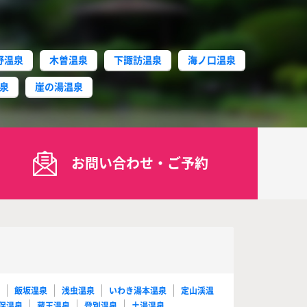
野温泉
木曽温泉
下諏訪温泉
海ノ口温泉
泉
崖の湯温泉
お問い合わせ・ご予約
泉
飯坂温泉
浅虫温泉
いわき湯本温泉
定山渓温
保温泉
蔵王温泉
登別温泉
土湯温泉