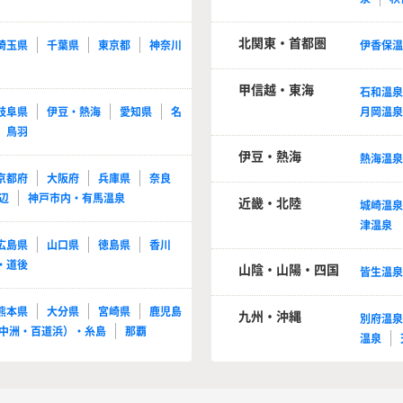
北関東・首都圏
埼玉県
千葉県
東京都
神奈川
伊香保
甲信越・東海
石和温
岐阜県
伊豆・熱海
愛知県
名
月岡温
鳥羽
伊豆・熱海
熱海温
京都府
大阪府
兵庫県
奈良
辺
神戸市内・有馬温泉
近畿・北陸
城崎温
津温泉
広島県
山口県
徳島県
香川
・道後
山陰・山陽・四国
皆生温
熊本県
大分県
宮崎県
鹿児島
九州・沖縄
別府温
中洲・百道浜）・糸島
那覇
温泉