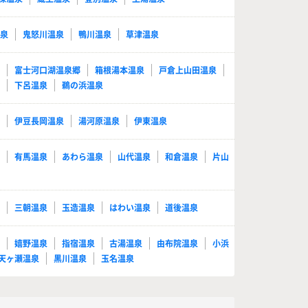
温泉
鬼怒川温泉
鴨川温泉
草津温泉
泉
富士河口湖温泉郷
箱根湯本温泉
戸倉上山田温泉
泉
下呂温泉
鵜の浜温泉
泉
伊豆長岡温泉
湯河原温泉
伊東温泉
泉
有馬温泉
あわら温泉
山代温泉
和倉温泉
片山
泉
三朝温泉
玉造温泉
はわい温泉
道後温泉
泉
嬉野温泉
指宿温泉
古湯温泉
由布院温泉
小浜
天ヶ瀬温泉
黒川温泉
玉名温泉