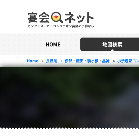
HOME
地図検索
Home
»
長野県
»
伊那・飯田・駒ヶ根・昼神
»
小渋温泉コ