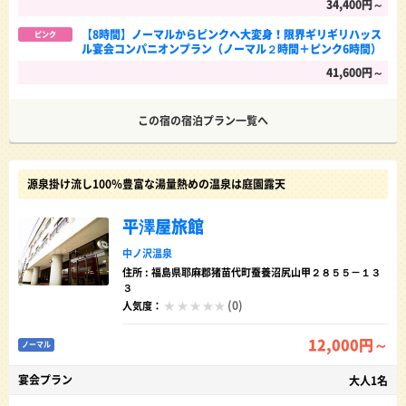
34,400円～
【8時間】ノーマルからピンクへ大変身！限界ギリギリハッス
ピンク
ル宴会コンパニオンプラン（ノーマル２時間＋ピンク6時間）
41,600円～
この宿の宿泊プラン一覧へ
源泉掛け流し100％豊富な湯量熱めの温泉は庭園露天
平澤屋旅館
中ノ沢温泉
住所 : 福島県耶麻郡猪苗代町蚕養沼尻山甲２８５５－１３
３
(0)
人気度：
12,000円～
ノーマル
宴会プラン
大人1名