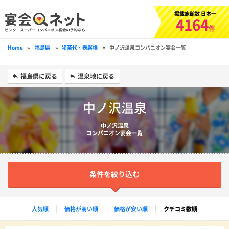
掲載旅館数 日本一
4164
件
Home
»
福島県
»
猪苗代・表磐梯
»
中ノ沢温泉コンパニオン宴会一覧
福島県に戻る
温泉地に戻る
中ノ沢温泉
中ノ沢温泉
コンパニオン宴会一覧
条件を絞り込む
人気順
価格が高い順
価格が安い順
クチコミ数順