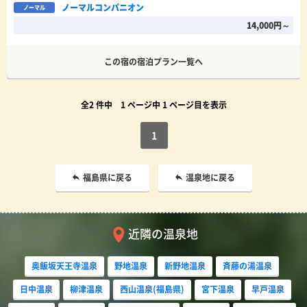
ノーマルコンパニオン
ノーマル
14,000円～
この宿の宿泊プラン一覧へ
全2 件中
1 ページ中 1 ページ目を表示
1
福島県に戻る
温泉地に戻る
近隣の温泉地
奥飯坂天王寺温泉
野地温泉
新野地温泉
斉藤の湯温泉
日中温泉
柳津温泉
西山温泉(福島県)
宮下温泉
早戸温泉