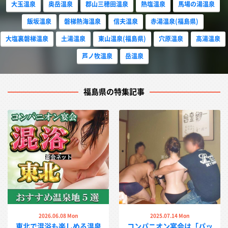
大玉温泉
奥岳温泉
郡山三穂田温泉
熱塩温泉
馬場の湯温泉
飯坂温泉
磐梯熱海温泉
信夫温泉
赤湯温泉(福島県)
大塩裏磐梯温泉
土湯温泉
東山温泉(福島県)
穴原温泉
高湯温泉
芦ノ牧温泉
岳温泉
福島県の特集記事
2026.06.08 Mon
2025.07.14 Mon
東北で混浴も楽しめる温泉
コンパニオン宴会は「パッ