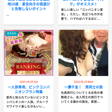
地10選｜宴会向きの宿選び
ク」がオススメ！
と失敗しないポイント
楽しい楽しい「コンパニオン宴
会」。ただし、先立つものが必
...
要で、ハマればハマるほど...
オススメ
2025.04.05 Sat
2024.06.19 Wed
一人旅専用、ピンクコンパ
一攫千金！ 男同士の旅
ニオンプラン特集
社員旅行についてくる女性の事
務員さん、友人同士の旅行でつ
意外と知られていないピンクコ
いてくる誰かの彼女、家族...
ンパニオンの一人旅。グループ
でワイワイ楽しむのもいい...