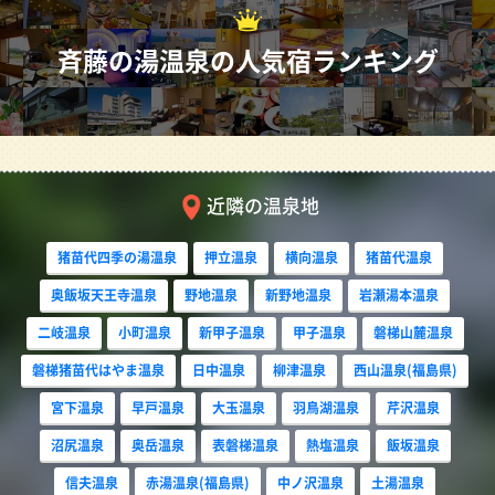
斉藤の湯温泉の人気宿ランキング
近隣の温泉地
猪苗代四季の湯温泉
押立温泉
横向温泉
猪苗代温泉
奥飯坂天王寺温泉
野地温泉
新野地温泉
岩瀬湯本温泉
二岐温泉
小町温泉
新甲子温泉
甲子温泉
磐梯山麓温泉
磐梯猪苗代はやま温泉
日中温泉
柳津温泉
西山温泉(福島県)
宮下温泉
早戸温泉
大玉温泉
羽鳥湖温泉
芹沢温泉
沼尻温泉
奥岳温泉
表磐梯温泉
熱塩温泉
飯坂温泉
信夫温泉
赤湯温泉(福島県)
中ノ沢温泉
土湯温泉