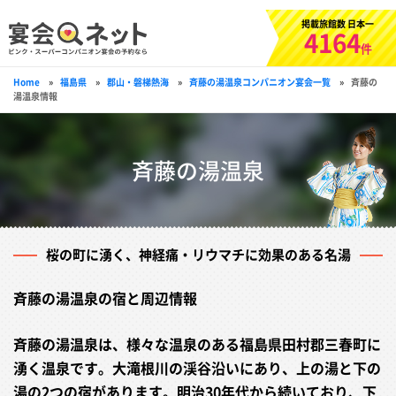
掲載旅館数 日本一
4164
件
Home
»
福島県
»
郡山・磐梯熱海
»
斉藤の湯温泉コンパニオン宴会一覧
»
斉藤の
湯温泉情報
斉藤の湯温泉
桜の町に湧く、神経痛・リウマチに効果のある名湯
斉藤の湯温泉の宿と周辺情報
斉藤の湯温泉は、様々な温泉のある福島県田村郡三春町に
湧く温泉です。大滝根川の渓谷沿いにあり、上の湯と下の
湯の2つの宿があります。明治30年代から続いており、下