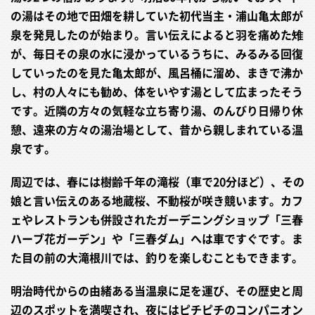
の湯はその地で田畑を耕していた初代当主・浦山亀太郎が
泉を発見したのが始まり。言い伝えによると羽を痛めた雉
が、毎日その泉の水に浸かっているうちに、みるみる回復
していったのを見た亀太郎が、風呂桶に溜め、まきで沸か
し、村の人々にも勧め、体をいやす湯として広まったそう
です。近隣の方々の気軽な立ち寄り湯、のんびり日帰り休
憩、遠来の方々の湯治場として、昔から親しまれている温
泉です。
周辺では、春には樹齢千年の滝桜（車で20分ほど）、その
娘と言い伝えのある地蔵桜、不動桜が咲き競います。カフ
ェやレストランも併設されたガーデニングショップ「三春
ハーブ花ガーデン」や「三春ダム」へは車ですぐです。ま
た目の前の大滝根川では、釣りを楽しむこともできます。
明治時代からの由緒ある当温泉に足を運び、その歴史と周
辺のスポットを満喫され、夜にはピチピチのコンパニオン