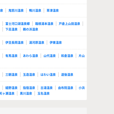
温泉
鬼怒川温泉
鴨川温泉
草津温泉
泉
富士河口湖温泉郷
箱根湯本温泉
戸倉上山田温泉
泉
下呂温泉
鵜の浜温泉
泉
伊豆長岡温泉
湯河原温泉
伊東温泉
泉
有馬温泉
あわら温泉
山代温泉
和倉温泉
片山
泉
三朝温泉
玉造温泉
はわい温泉
道後温泉
泉
嬉野温泉
指宿温泉
古湯温泉
由布院温泉
小浜
天ヶ瀬温泉
黒川温泉
玉名温泉