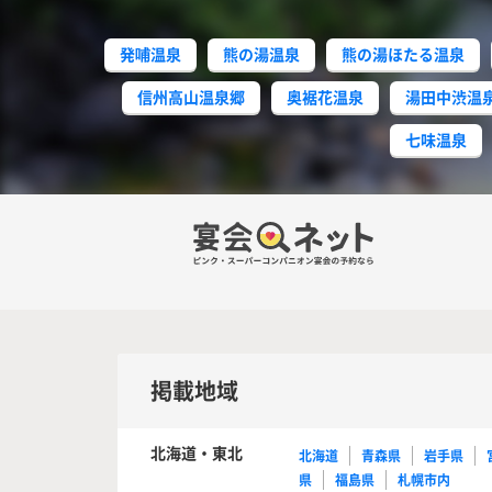
発哺温泉
熊の湯温泉
熊の湯ほたる温泉
信州高山温泉郷
奥裾花温泉
湯田中渋温
七味温泉
掲載地域
北海道・東北
北海道
青森県
岩手県
県
福島県
札幌市内