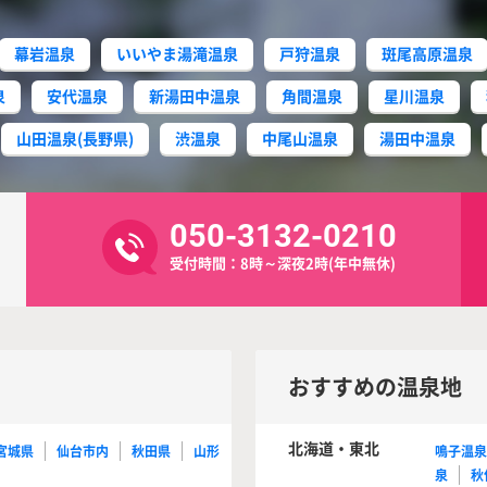
幕岩温泉
いいやま湯滝温泉
戸狩温泉
斑尾高原温泉
泉
安代温泉
新湯田中温泉
角間温泉
星川温泉
山田温泉(長野県)
渋温泉
中尾山温泉
湯田中温泉
050-3132-0210
受付時間：8時～深夜2時(年中無休)
おすすめの温泉地
北海道・東北
宮城県
仙台市内
秋田県
山形
鳴子温
泉
秋