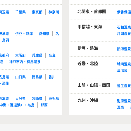
北関東・首都圏
埼玉県
千葉県
東京都
神奈川
伊香保
甲信越・東海
石和温
岐阜県
伊豆・熱海
愛知県
名
月岡温
鳥羽
伊豆・熱海
熱海温
京都府
大阪府
兵庫県
奈良
辺
神戸市内・有馬温泉
近畿・北陸
城崎温
津温泉
広島県
山口県
徳島県
香川
・道後
山陰・山陽・四国
皆生温
熊本県
大分県
宮崎県
鹿児島
九州・沖縄
別府温
中洲・百道浜）・糸島
那覇
温泉