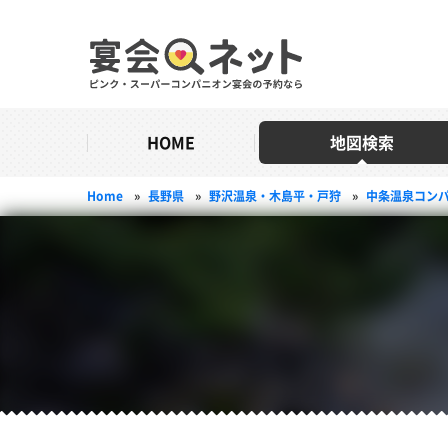
HOME
地図検索
Home
»
長野県
»
野沢温泉・木島平・戸狩
»
中条温泉コン