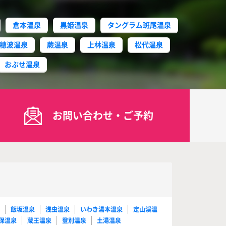
倉本温泉
黒姫温泉
タングラム斑尾温泉
穂波温泉
蕨温泉
上林温泉
松代温泉
おぶせ温泉
お問い合わせ・ご予約
泉
飯坂温泉
浅虫温泉
いわき湯本温泉
定山渓温
保温泉
蔵王温泉
登別温泉
土湯温泉